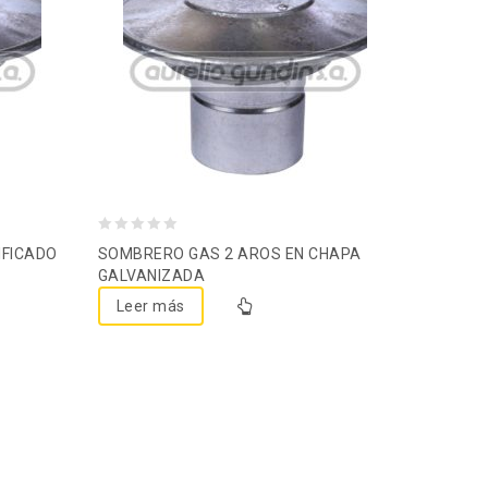
Agregar a la lista de
deseos
0
IFICADO
SOMBRERO GAS 2 AROS EN CHAPA
out
GALVANIZADA
of
Leer más
5