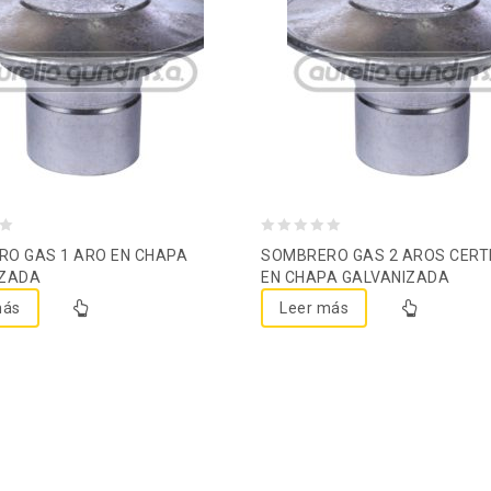
Agregar a la lista de
Agregar a la lista de
deseos
deseos
0
O GAS 1 ARO EN CHAPA
SOMBRERO GAS 2 AROS CERT
out
IZADA
EN CHAPA GALVANIZADA
of
más
Leer más
5