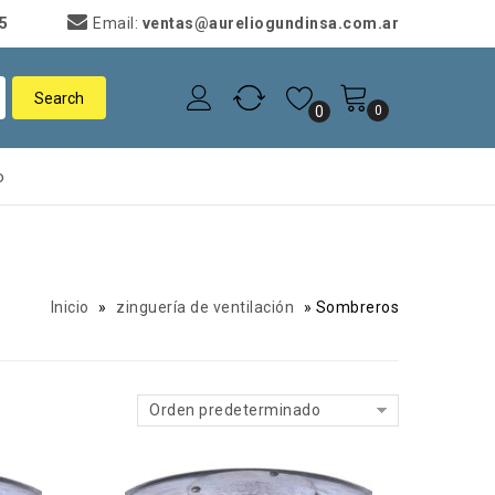
05
Email:
ventas@aureliogundinsa.com.ar
0
0
o
Inicio
»
zinguería de ventilación
»
Sombreros
Orden predeterminado