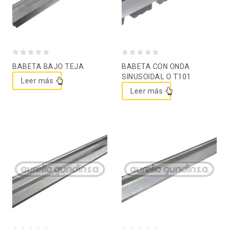
0
0
BABETA BAJO TEJA
BABETA CON ONDA
out
out
SINUSOIDAL O T101
Leer más
of
of
Leer más
5
5
Agregar a la lista de
Agregar a la lista de
deseos
deseos