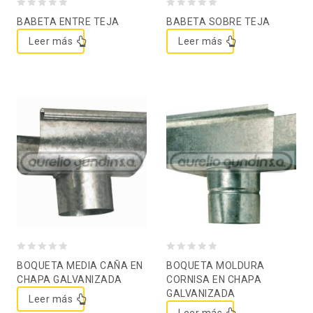
0
0
BABETA ENTRE TEJA
BABETA SOBRE TEJA
out
out
Leer más
Leer más
of
of
5
5
Agregar a la lista de
Agregar a la lista de
deseos
deseos
0
0
BOQUETA MEDIA CAÑA EN
BOQUETA MOLDURA
out
out
CHAPA GALVANIZADA
CORNISA EN CHAPA
GALVANIZADA
of
of
Leer más
5
5