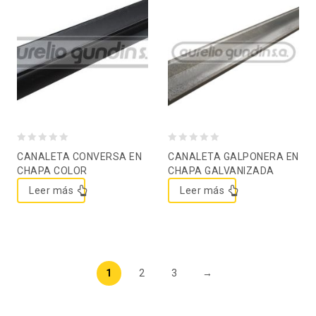
Agregar a la lista de
Agregar a la lista de
deseos
deseos
0
0
CANALETA CONVERSA EN
CANALETA GALPONERA EN
out
out
CHAPA COLOR
CHAPA GALVANIZADA
of
of
Leer más
Leer más
5
5
1
2
3
→