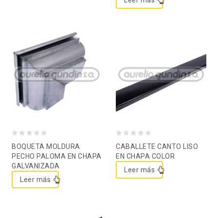
Leer más
Agregar a la lista de
Agregar a la lista de
deseos
deseos
0
0
BOQUETA MOLDURA
CABALLETE CANTO LISO
out
out
PECHO PALOMA EN CHAPA
EN CHAPA COLOR
GALVANIZADA
of
of
Leer más
5
5
Leer más